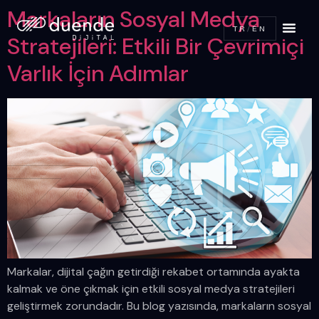
Markaların Sosyal Medya
TR
/
EN
Stratejileri: Etkili Bir Çevrimiçi
Varlık İçin Adımlar
Markalar, dijital çağın getirdiği rekabet ortamında ayakta
kalmak ve öne çıkmak için etkili sosyal medya stratejileri
geliştirmek zorundadır. Bu blog yazısında, markaların sosyal