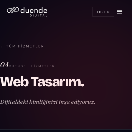
TR
/
EN
← TÜM HIZMETLER
04
DUENDE · HIZMETLER
Web Tasarım
.
Dijitaldeki kimliğinizi inşa ediyoruz.