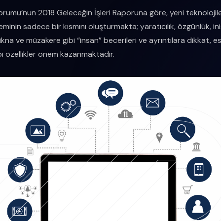
umu’nun 2018 Geleceğin İşleri Raporuna göre, yeni teknolojiler
inin sadece bir kısmını oluşturmakta; yaratıcılık, özgünlük, ini
ikna ve müzakere gibi “insan” becerileri ve ayrıntılara dikkat, e
 özellikler önem kazanmaktadır.