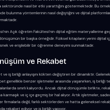
ktöründe nasıl bir etki yarattığını göstermektedir. Bu örnekl
de bulunma yöntemlerinin nasıl değiştiğini ve dijital platformla
ymaktadır.
i’nin Açık öğretim Fakültesi’nin dijital eğitim materyallerine geç
önüşümün bir başka örneğidir. Fiziksel kitapların yerini dijital iç
snek ve erişilebilir bir öğrenme deneyimi sunmaktadır.
Dönüşüm ve Rekabet
 ve iş birliği anlayışını kökten değiştiren bir dinamiktir. Gelenek
t genellikle benzer işletmeler arasında yaşanırken, iş birliği te
i alanlarda sınırlı kalıyordu. Ancak dijital dönüşümle birlikte, rekab
 karmaşık ve iç içe geçmiş bir hal alıyor. Artık işletmeler, sad
r firmalarla değil, farklı sektörlerden ve hatta geleneksel rekabe
 da rekabet ediyor ve iş birliği yapıyor.