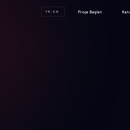
Proje Başlat
Kat
TR
/
EN