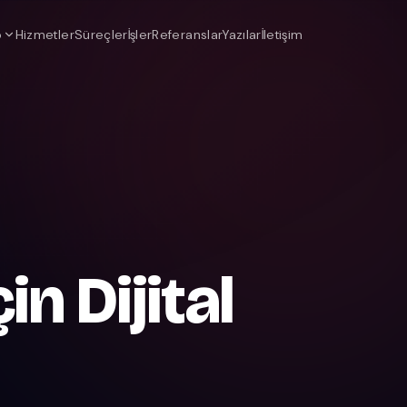
o
Hizmetler
Süreçler
İşler
Referanslar
Yazılar
İletişim
in Dijital