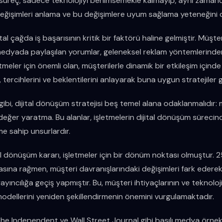
süreç, sadece teknolojiyi benimsemekle kalmayıp, aynı zaman
değişimleri anlama ve bu değişimlere uyum sağlama yeteneğini 
jital çağda iş başarısının kritik bir faktörü haline gelmiştir. Müşte
 medyada paylaşılan yorumlar, geleneksel reklam yöntemlerinden
etmeler için önemli olan, müşterilerle dinamik bir etkileşim içind
ı, tercihlerini ve beklentilerini anlayarak buna uygun stratejiler g
 gibi, dijital dönüşüm stratejisi beş temel alana odaklanmalıdır:
değer yaratma. Bu alanlar, işletmelerin dijital dönüşüm sürecin
e sahip unsurlardır.
al dönüşüm kararı, işletmeler için bir dönüm noktası olmuştur. 250
sına rağmen, müşteri davranışlarındaki değişimleri fark eder
yayıncılığa geçiş yapmıştır. Bu, müşteri ihtiyaçlarının ve teknoloj
odellerini yeniden şekillendirmenin önemini vurgulamaktadır.
he Independent ve Wall Street Journal gibi basılı medya örnekle