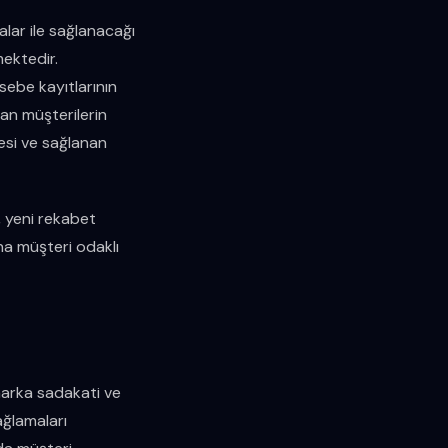
lar ile sağlanacağı
mektedir.
sebe kayıtlarının
an müşterilerin
mesi ve sağlanan
p, yeni rekabet
ha müşteri odaklı
 marka sadakati ve
ağlamaları