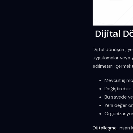
Dijital 
Dijital dönüşüm, ye
uygulamalar veya y
edilmesini içermekt
Mevcut iş mode
Değiştirebilir
Bu sayede yen
Yeni değer öne
Organizasyon y
Dijitalleşme
, insan 