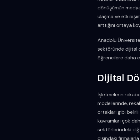
dönüşümün medya se
ulaşma ve etkileşim
arttığını ortaya ko
Anadolu Üniversites
sektöründe dijital d
öğrencilere daha e
Dijital 
İşletmelerin rekabet
modellerinde, rekabe
ortakları gibi belirl
kavramları çok daha
sektörlerindeki diğe
dışındaki firmalarla