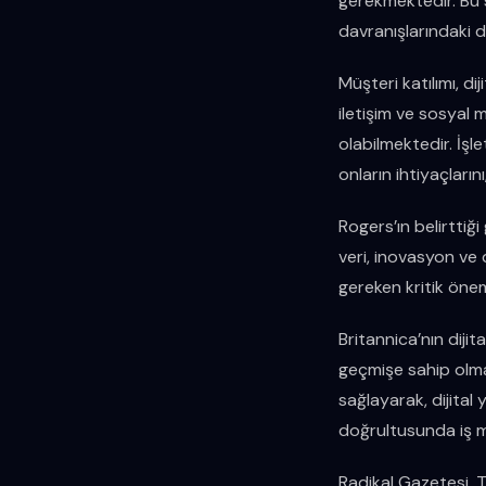
gerekmektedir. Bu 
davranışlarındaki 
Müşteri katılımı, di
iletişim ve sosyal
olabilmektedir. İşl
onların ihtiyaçların
Rogers’ın belirttiği
veri, inovasyon ve 
gereken kritik önem
Britannica’nın dijit
geçmişe sahip olma
sağlayarak, dijital 
doğrultusunda iş m
Radikal Gazetesi, T