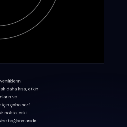
eniliklerin,
arak daha kısa, etkin
umların ve
 için çaba sarf
r nokta, eski
isine bağlanmasıdır.