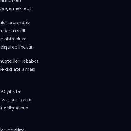
da müşteri
de içermektedir.
riler arasındaki
 daha etkili
e olabilmek ve
eliştirebilmektir.
 müşteriler, rekabet,
de dikkate alması
 yıllık bir
ek ve buna uyum
ik gelişmelerin
ri de dijital