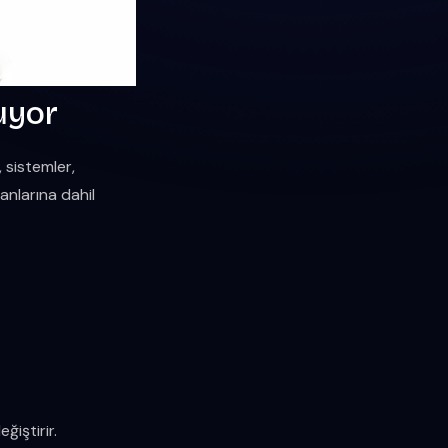
uyor
 sistemler,
anlarına dahil
ğiştirir.