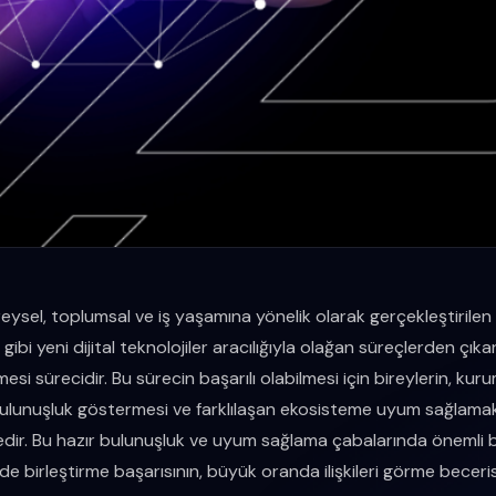
reysel, toplumsal ve iş yaşamına yönelik olarak gerçekleştirilen y
 gibi yeni dijital teknolojiler aracılığıyla olağan süreçlerden çık
mesi sürecidir. Bu sürecin başarılı olabilmesi için bireylerin, kur
bulunuşluk göstermesi ve farklılaşan ekosisteme uyum sağlamak
ir. Bu hazır bulunuşluk ve uyum sağlama çabalarında önemli bi
erde birleştirme başarısının, büyük oranda ilişkileri görme becer