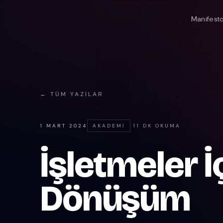
Manifest
← TÜM YAZILAR
1 MART 2024
AKADEMI
·
11 DK OKUMA
İşletmeler İç
Dönüşüm