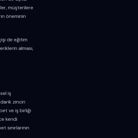
er, müşterilere
rın öneminin
işi de eğitim
eriklerin alması,
sel iş
darik zinciri
et ve iş birliği
ece kendi
t sınırlarının