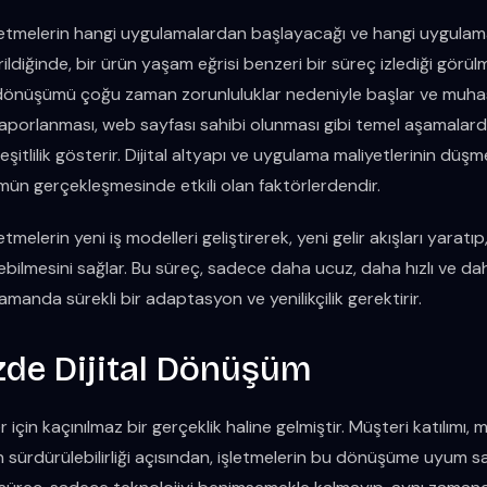
şletmelerin hangi uygulamalardan başlayacağı ve hangi uygulama
ildiğinde, bir ürün yaşam eğrisi benzeri bir süreç izlediği görül
al dönüşümü çoğu zaman zorunluluklar nedeniyle başlar ve muha
 raporlanması, web sayfası sahibi olunması gibi temel aşamalard
eşitlilik gösterir. Dijital altyapı ve uygulama maliyetlerinin düş
mün gerçekleşmesinde etkili olan faktörlerdendir.
etmelerin yeni iş modelleri geliştirerek, yeni gelir akışları yaratı
ebilmesini sağlar. Bu süreç, sadece daha ucuz, daha hızlı ve da
zamanda sürekli bir adaptasyon ve yenilikçilik gerektirir.
e Dijital Dönüşüm
için kaçınılmaz bir gerçeklik haline gelmiştir. Müşteri katılımı,
 sürdürülebilirliği açısından, işletmelerin bu dönüşüme uyum s