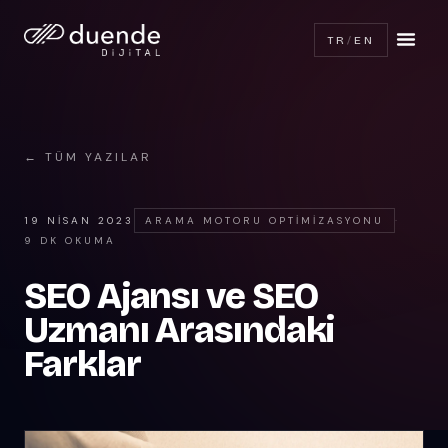
TR
/
EN
← TÜM YAZILAR
19 NISAN 2023
ARAMA MOTORU OPTIMIZASYONU
·
9 DK OKUMA
SEO Ajansı ve SEO
Uzmanı Arasındaki
Farklar