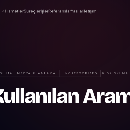
o
Hizmetler
Süreçler
İşler
Referanslar
Yazılar
İletişim
DIJITAL MEDYA PLANLAMA
UNCATEGORIZED
·
6 DK OKUMA
Kullanılan Ara