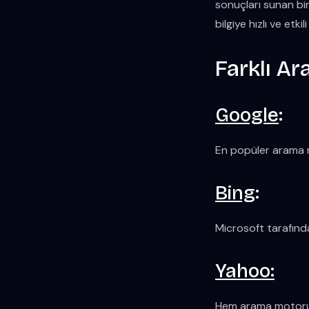
sonuçları sunan bir
bilgiye hızlı ve etki
Farklı A
Google
:
En popüler arama m
Bing
:
Microsoft tarafında
Yahoo:
Hem arama motoru h