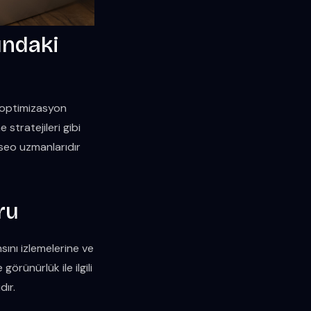
ındaki
i optimizasyon
 stratejileri gibi
 seo uzmanlarıdır
ru
ını izlemelerine ve
örünürlük ile ilgili
dır.