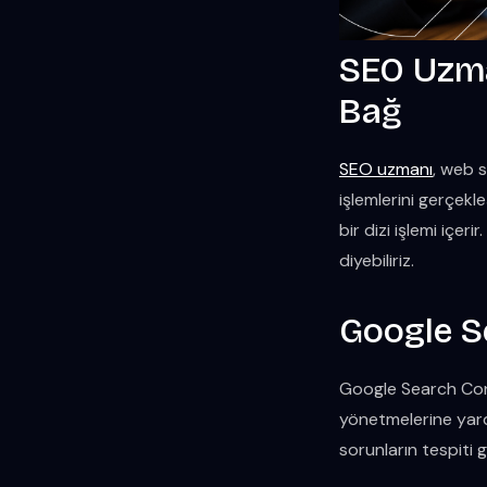
SEO Uzma
Bağ
SEO uzmanı
, web 
işlemlerini gerçekle
bir dizi işlemi içe
diyebiliriz.
Google S
Google Search Cons
yönetmelerine yardım
sorunların tespiti g