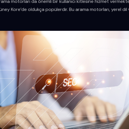
ama motorları da önemli bir kullanıcı kitlesine hizmet vermekted
üney Kore’de oldukça popülerdir. Bu arama motorları, yerel dil v