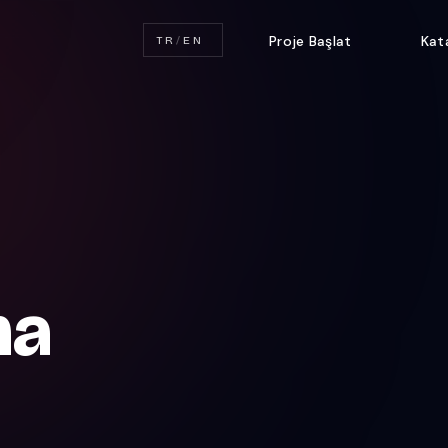
Proje Başlat
Kat
TR
/
EN
ma