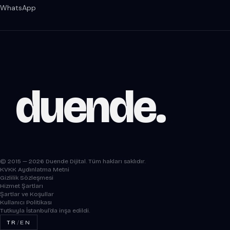
WhatsApp
duende
.
© 2015 — 2026 Duende Dijital. Tüm hakları saklıdır.
KVKK Aydınlatma Metni
Gizlilik Sözleşmesi
Hizmet Şartları
Şartlar ve Koşullar
Kullanıcı Politikası
Tutkuyla İstanbul’da inşa edildi.
TR
/
EN