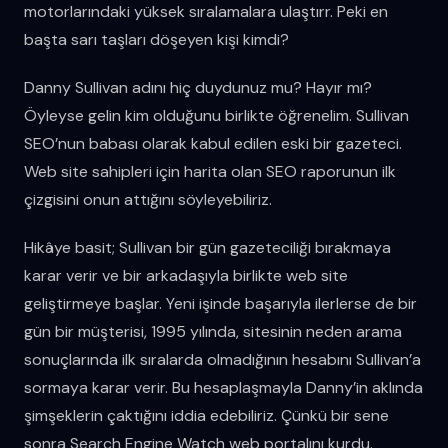
motorlarındaki yüksek sıralamalara ulaştırr. Peki en
başta sarı taşları döşeyen kişi kimdi?
Danny Sullivan adını hiç duydunuz mu? Hayır mı?
Öyleyse gelin kim olduğunu birlikte öğrenelim. Sullivan
SEO’nun babası olarak kabul edilen eski bir gazeteci.
Web site sahipleri için harita olan SEO raporunun ilk
çizgisini onun attığını söyleyebiliriz.
Hikâye basit; Sullivan bir gün gazeteciliği bırakmaya
karar verir ve bir arkadaşıyla birlikte web site
geliştirmeye başlar. Yeni işinde başarıyla ilerlerse de bir
gün bir müşterisi, 1995 yılında, sitesinin neden arama
sonuçlarında ilk sıralarda olmadığının hesabını Sullivan’a
sormaya karar verir. Bu hesaplaşmayla Danny’in aklında
şimşeklerin çaktığını iddia edebiliriz. Çünkü bir sene
sonra Search Engine Watch web portalını kurdu.