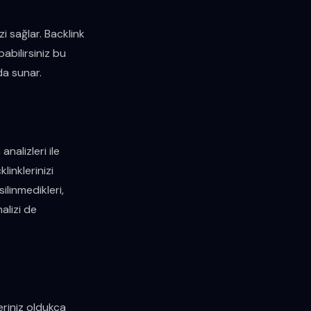
zi sağlar. Backlink
abilirsiniz bu
da sunar.
nalizleri ile
linklerinizi
silinmedikleri,
alizi de
eriniz oldukça