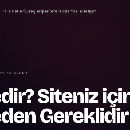
o
Hizmetler
Süreçler
İşler
Referanslar
Yazılar
İletişim
13 DK OKUMA
ir? Siteniz içi
den Gereklidir