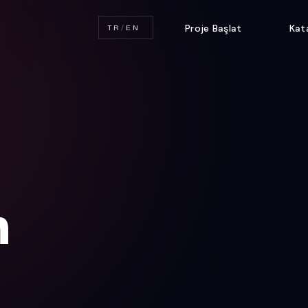
Proje Başlat
Kat
TR
/
EN
n