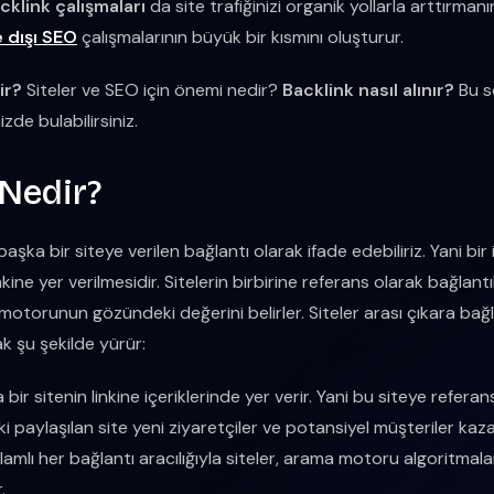
cklink çalışmaları
da site trafiğinizi organik yollarla arttırman
e dışı SEO
çalışmalarının büyük bir kısmını oluşturur.
ir?
Siteler ve SEO için önemi nedir?
Backlink nasıl alınır?
Bu so
izde bulabilirsiniz.
 Nedir?
aşka bir siteye verilen bağlantı olarak ifade edebiliriz. Yani bir
nkine yer verilmesidir. Sitelerin birbirine referans olarak bağlantı
otorunun gözündeki değerini belirler. Siteler arası çıkara bağlı b
ak şu şekilde yürür:
a bir sitenin linkine içeriklerinde yer verir. Yani bu siteye referans
ki paylaşılan site yeni ziyaretçiler ve potansiyel müşteriler kaz
lamlı her bağlantı aracılığıyla siteler, arama motoru algoritmal
.