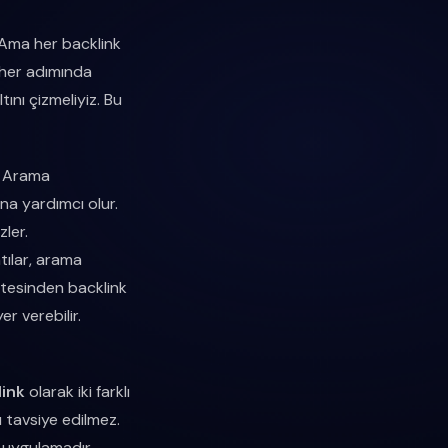
. Ama her backlink
n her adımında
ını çizmeliyiz. Bu
r. Arama
na yardımcı olur.
zler.
ntılar, arama
sitesinden backlink
yer verebilir.
link
olarak iki farklı
ı tavsiye edilmez.
r uygulamadır.