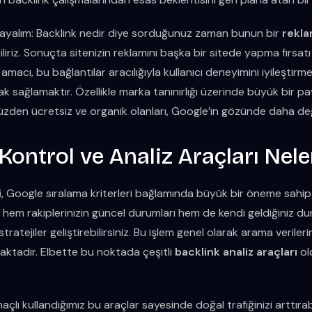
ayalım: Backlink nedir diye sorduğunuz zaman bunun bir
rekla
iriz. Sonuçta sitenizin reklamını başka bir sitede yapma fırsatı
cı, bu bağlantılar aracılığıyla kullanıcı deneyimini iyileştirme
 sağlamaktır. Özellikle marka tanınırlığı üzerinde büyük bir pa
üzden ücretsiz ve organik olanları, Google’ın gözünde daha değe
Kontrol ve Analiz Araçları Nele
i
, Google sıralama kriterleri bağlamında büyük bir öneme sahip
 hem rakiplerinizin güncel durumları hem de kendi geldiğiniz du
ratejiler geliştirebilirsiniz. Bu işlem genel olarak arama veriler
lmaktadır. Elbette bu noktada çeşitli
backlink analiz araçları
ol
açlı kullandığımız bu araçlar sayesinde doğal trafiğinizi arttıra