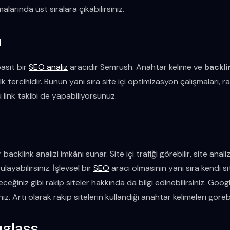
alarında üst sıralara çıkabilirsiniz.
h
basit bir
SEO analiz
aracıdır Semrush. Anahtar kelime ve
backl
 tercihidir. Bunun yanı sıra site içi optimizasyon çalışmaları, ra
ü link takibi de yapabiliyorsunuz.
backlink analizi imkânı sunar. Site içi trafiği görebilir, site analiz
layabilirsiniz. İşlevsel bir
SEO
aracı olmasının yanı sıra kendi si
eğiniz gibi rakip siteler hakkında da bilgi edinebilirsiniz. Goog
niz. Artı olarak rakip sitelerin kullandığı anahtar kelimeleri görebil
yglass