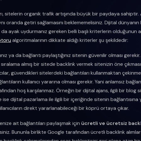
ı, sitelerin organik trafik artışında büyük bir paydaya sahiptir
ynı oranda getiri sağlamasını beklememelisiniz. Dijital dünyanı
da ayak uydurmanız gereken belli başlı kriterlerin olduğunun alt
toru
algoritmalarının dikkate aldığı kriterler şu şekildedir:
ınız ya da bağlantı paylaştığınız sitenin güvenilir olması gereki
sıralama almış bir sitede backlink vermek sitenizin öne çıkması
cılar, güvendikleri sitelerdeki bağlantıları kullanmaktan çekinme
lantıların kullanıcı yararına olması gerekir. Yani anlamsız bağla
fından hoş karşılanmaz. Örneğin bir dijital ajans, ilgili bir blog 
te ise dijital pazarlama ile ilgili bir içeriğinde sitenin bağlantısına 
llanıcıların direkt yararlanabileceği bir köprü ortaya çıkar.
tenize ait bağlantıları paylaşmak için
ücretli ve ücretsiz back
siniz. Bununla birlikte Google tarafından ücretli backlink alımlar
 backlink çalışmalarından esas beklentisini geri plana atan bi