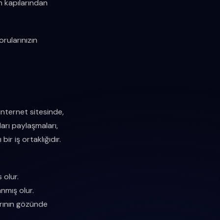
ın kapılarından
rularınızın
 internet sitesinde,
ları paylaşmaları,
ir iş ortaklığıdır.
 olur.
anmış olur.
arının gözünde