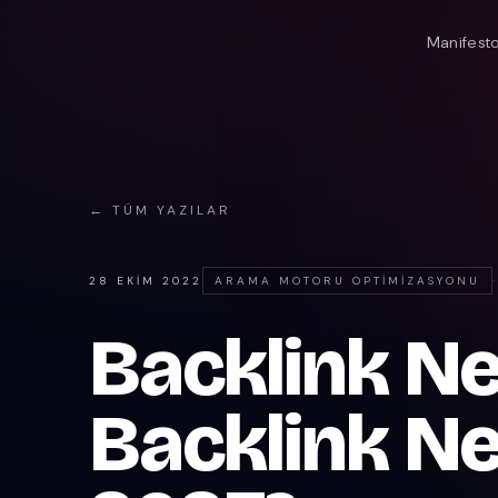
Manifest
← TÜM YAZILAR
28 EKIM 2022
ARAMA MOTORU OPTIMIZASYONU
·
Backlink Ned
Backlink Ne