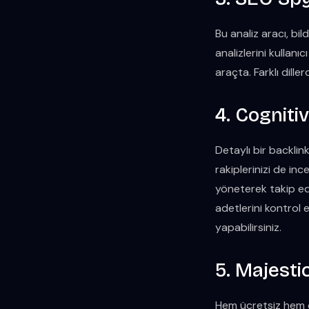
Bu analiz aracı, bil
analizlerini kullanı
araçta. Farklı dille
4. Cogniti
Detaylı bir backlin
rakiplerinizi de inc
yöneterek takip edeb
adetlerini kontrol e
yapabilirsiniz.
5. Majesti
Hem ücretsiz hem de