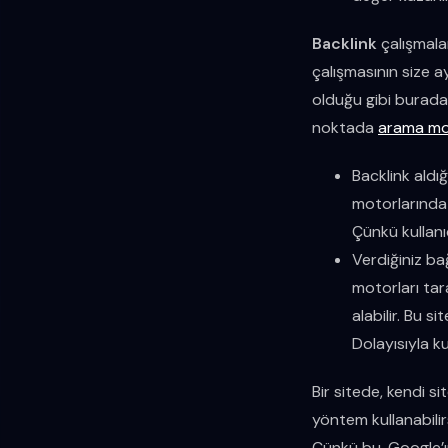
Backlink
çalışmalar
çalışmasının size a
olduğu gibi burada 
noktada
arama mo
Backlink aldığ
motorlarında 
Çünkü kullanı
Verdiğiniz bağ
motorları tara
alabilir. Bu si
Dolayısıyla ku
Bir sitede, kendi si
yöntem kullanabilir
Çünkü bu, Google’ın