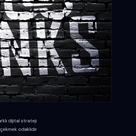
lı dijital strateji
ı çekmek odaklıdır