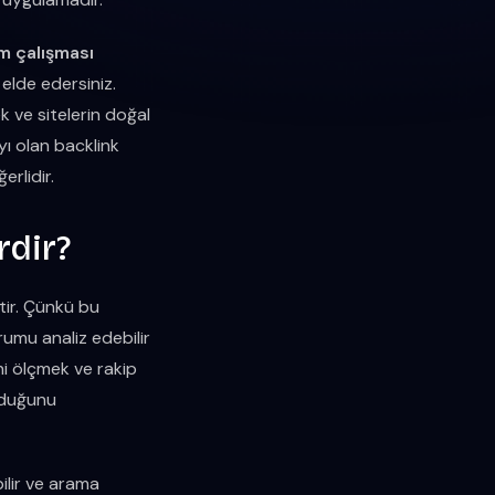
m çalışması
 elde edersiniz.
k ve sitelerin doğal
yı olan backlink
rlidir.
rdir?
tir. Çünkü bu
rumu analiz edebilir
ini ölçmek ve rakip
duğunu
bilir ve arama