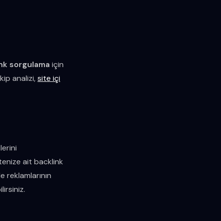
ink sorgulama
için
kip analizi,
site içi
lerini
tenize ait backlink
le reklamlarının
irsiniz.