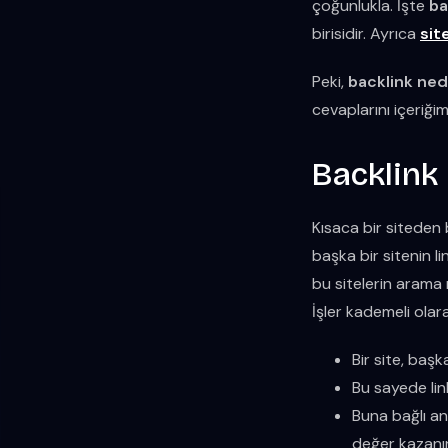
çoğunlukla. İşte
ba
birisidir. Ayrıca
sit
Peki,
backlink ned
cevaplarını içeriğim
Backlink
Kısaca bir siteden b
başka bir sitenin li
bu sitelerin arama m
İşler kademeli olar
Bir site, başk
Bu sayede lin
Buna bağlı an
değer kazanır