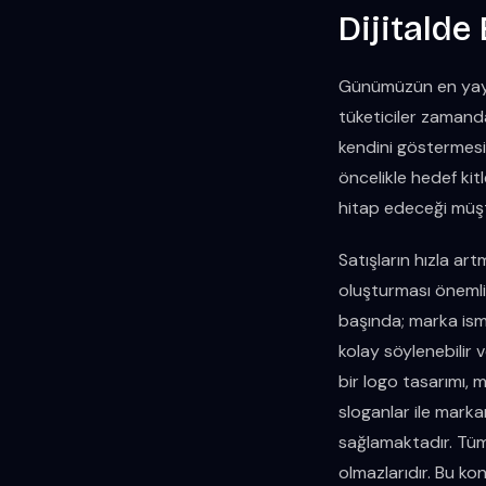
Dijitalde
Günümüzün en yaygı
tüketiciler zamanda
kendini göstermesi
öncelikle hedef kit
hitap edeceği müşte
Satışların hızla art
oluşturması önemlid
başında; marka ismi 
kolay söylenebilir v
bir logo tasarımı, 
sloganlar ile markan
sağlamaktadır. Tüm
olmazlarıdır. Bu k