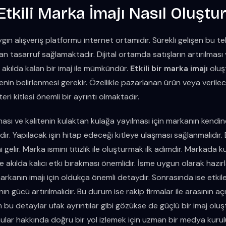
 Etkili Marka İmajı Nasıl Oluştu
n alışveriş platformu internet ortamıdır. Sürekli gelişen bu te
n tasarruf sağlamaktadır. Dijital ortamda satışların artırılması
 akılda kalan bir imaj ile mümkündür.
Etkili bir marka imajı
oluş
lenin belirlenmesi gerekir. Özellikle pazarlanan ürün veya verile
ri kitlesi önemli bir ayrıntı olmaktadır.
ması ve kalitenin kulaktan kulağa yayılması için markanın kendine 
ir. Yapılacak işin hitap edeceği kitleye ulaşması sağlanmalıdır.
gelir. Marka ismini titizlik ile oluşturmak ilk adımdır. Markada k
e akılda kalıcı etki bırakması önemlidir. İsme uygun olarak hazırl
markanın imajı için oldukça önemli detaydır. Sonrasında ise etkil
ın gücü artırılmalıdır. Bu durum ise rakip firmalar ile arasının aç
 bu detaylar ufak ayrıntılar gibi gözükse de güçlü bir imaj ol
onular hakkında doğru bir yol izlemek için uzman bir medya kur