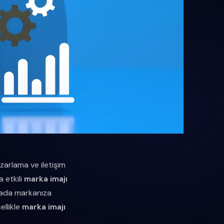
azarlama ve iletişim
a etkili
marka imajı
nyada markanıza
ellikle
marka imajı