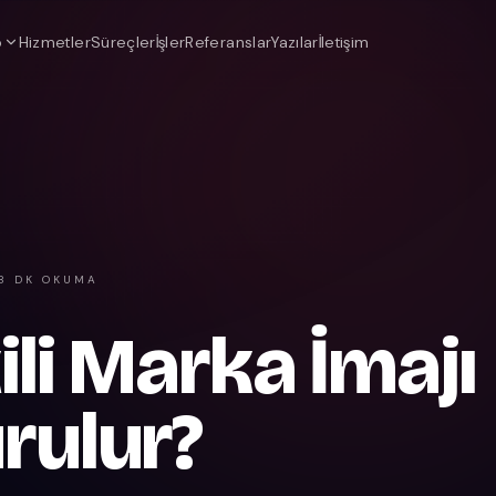
o
Hizmetler
Süreçler
İşler
Referanslar
Yazılar
İletişim
8 DK OKUMA
kili Marka İmajı
rulur?