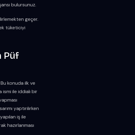
şansı bulursunuz.
elirlemekten geçer.
k tüketiciyi
n Püf
 Bu konuda ilk ve
ismi ile iddialı bir
i yapması
rımı yaptırılırken
yapılan iş ile
arak hazırlanması