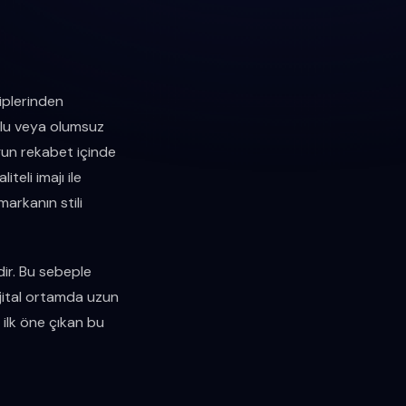
kiplerinden
mlu veya olumsuz
un rekabet içinde
teli imajı ile
arkanın stili
dir. Bu sebeple
 dijital ortamda uzun
 ilk öne çıkan bu