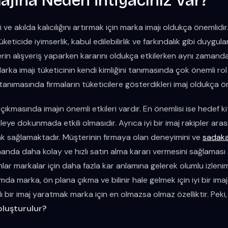
jına Neden İhtiyacınız Var?
ve akılda kalıcılığını artırmak için marka imajı oldukça önemlidir
eticide iyimserlik, kabul edilebilirlik ve farkındalık gibi duygul
erin alışveriş yaparken kararını oldukça etkilerken aynı zaman
arka imajı tüketicinin kendi kimliğini tanımasında çok önemli ro
tanımasında firmaların tüketicilere gösterdikleri imaj oldukça ön
ıkmasında imajın önemli etkileri vardır. En önemlisi ise hedef kit
eye dokunmada etkili olmasıdır. Ayrıca iyi bir imaj rakipler aras
k sağlamaktadır. Müşterinin firmaya olan deneyimini ve
sadaka
anda daha kolay ve hızlı satın alma kararı vermesini sağlaması
mlar markalar için daha fazla kar anlamına gelerek olumlu izle
rtamda marka, ön plana çıkma ve bilinir hale gelmek için iyi bir ima
ı bir imaj yaratmak marka için en olmazsa olmaz özelliktir. Peki
 oluşturulur?