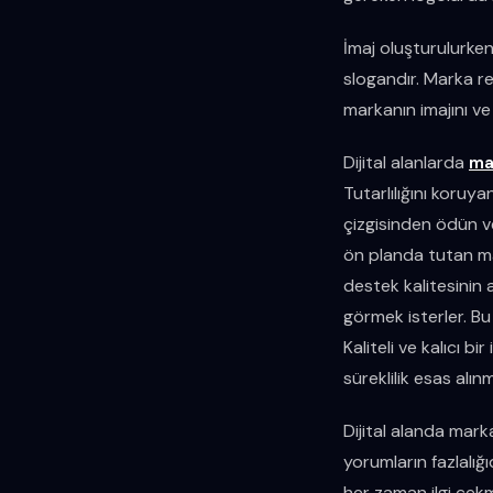
İmaj oluşturulurken
slogandır. Marka rek
markanın imajını ve
Dijital alanlarda
ma
Tutarlılığını koruy
çizgisinden ödün v
ön planda tutan mar
destek kalitesinin 
görmek isterler. Bu
Kaliteli ve kalıcı 
süreklilik esas alınm
Dijital alanda mark
yorumların fazlalığ
her zaman ilgi çekme