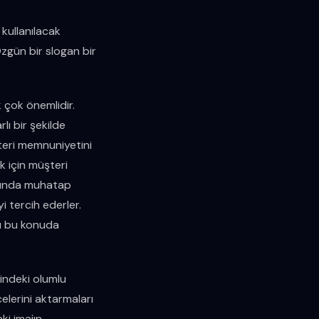
 kullanılacak
Özgün bir slogan bir
 çok önemlidir.
lı bir şekilde
teri memnuniyetini
k için müşteri
larında muhatap
i tercih ederler.
lı bu konuda
rindeki olumlu
celerini aktarmaları
ki imajın