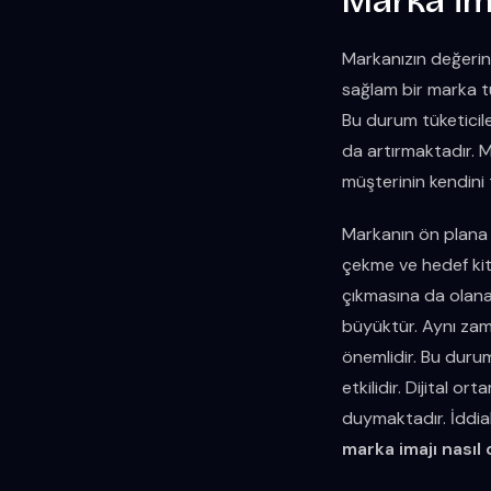
Marka İma
Markanızın değerini 
sağlam bir marka tük
Bu durum tüketicil
da artırmaktadır. M
müşterinin kendini 
Markanın ön plana ç
çekme ve hedef kitl
çıkmasına da olana
büyüktür. Aynı zam
önemlidir. Bu duru
etkilidir. Dijital o
duymaktadır. İddial
marka imajı nasıl