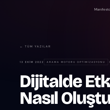
Manifest
← TÜM YAZILAR
13 EKIM 2022
ARAMA MOTORU OPTIMIZASYONU
·
Dijitalde Et
Nasıl Oluştu