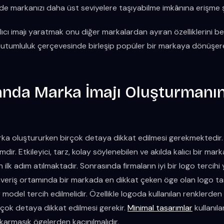
yede markanızı daha üst seviyelere taşıyabilme imkânına erişme 
lıcı imajı yaratmak onu diğer markalardan ayıran özelliklerini b
tutumluluk çerçevesinde birleşip popüler bir markaya dönüşere
landa Marka İmajı Oluşturmanı
rka oluştururken birçok detaya dikkat edilmesi gerekmektedir.
dir. Etkileyici, tarz, kolay söylenebilen ve akılda kalıcı bir marka 
n ilk adım atılmaktadır. Sonrasında firmaların iyi bir logo tercih
şveriş ortamında bir markada en dikkat çeken öge olan logo tasa
ir model tercih edilmelidir. Özellikle logoda kullanılan renklerden 
ok detaya dikkat edilmesi gerekir.
Minimal tasarımlar
kullanıl
karmaşık ögelerden kaçınılmalıdır.