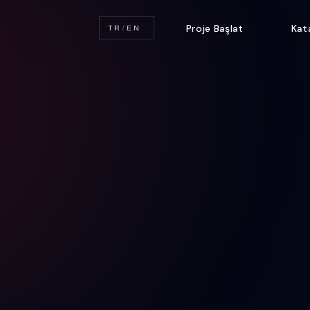
Proje Başlat
Kat
TR
/
EN