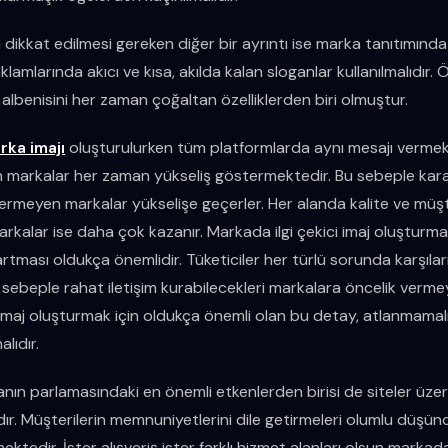
 dikkat edilmesi gereken diğer bir ayrıntı ise marka tanıtımında
lamlarında akıcı ve kısa, akılda kalan sloganlar kullanılmalıdır. 
 albenisini her zaman çoğaltan özelliklerden biri olmuştur.
rka imajı
oluşturulurken tüm platformlarda aynı mesajı vermek
an markalar her zaman yükseliş göstermektedir. Bu sebeple karar
ermeyen markalar yükselişe geçerler. Her alanda kalite ve müş
kalar ise daha çok kazanır. Markada ilgi çekici imaj oluşturma
artması oldukça önemlidir. Tüketiciler her türlü sorunda karşı
 sebeple rahat iletişim kurabilecekleri markalara öncelik vermey
bir imaj oluşturmak için oldukça önemli olan bu detay, atlanmama
alıdır.
anın parlamasındaki en önemli etkenlerden birisi de siteler üze
ıdır. Müşterilerin memnuniyetlerini dile getirmeleri olumlu düşün
ktedir. İster alışveriş ister farklı hizmet alanları olsun markada