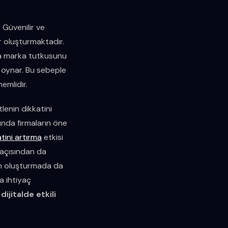
. Güvenilir ve
ar oluşturmaktadır.
da marka tutkusunu
l oynar. Bu sebeple
emlidir.
lenin dikkatini
ında firmaların öne
tini artırma
etkisi
 açısından da
nim oluşturmada da
ja ihtiyaç
,
dijitalde etkili