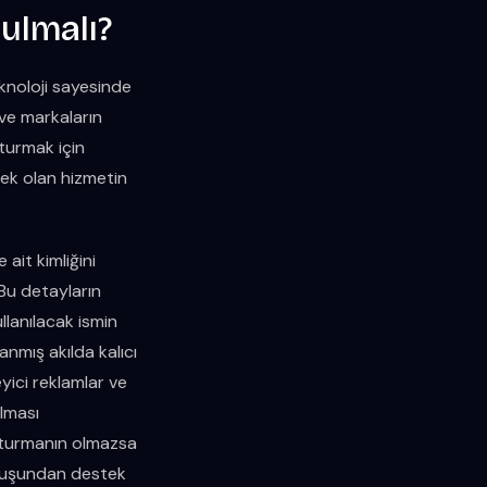
rulmalı?
knoloji sayesinde
 ve markaların
turmak için
cek olan hizmetin
ait kimliğini
 Bu detayların
ullanılacak ismin
anmış akılda kalıcı
eyici reklamlar ve
ılması
uşturmanın olmazsa
uluşundan destek