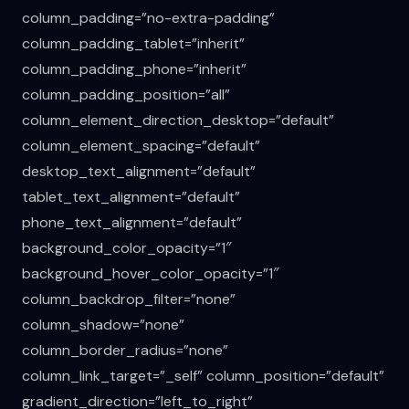
column_padding=”no-extra-padding”
column_padding_tablet=”inherit”
column_padding_phone=”inherit”
column_padding_position=”all”
column_element_direction_desktop=”default”
column_element_spacing=”default”
desktop_text_alignment=”default”
tablet_text_alignment=”default”
phone_text_alignment=”default”
background_color_opacity=”1″
background_hover_color_opacity=”1″
column_backdrop_filter=”none”
column_shadow=”none”
column_border_radius=”none”
column_link_target=”_self” column_position=”default”
gradient_direction=”left_to_right”