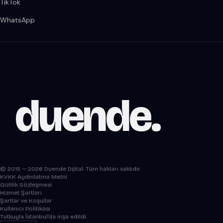
TikTok
WhatsApp
duende
.
© 2015 — 2026 Duende Dijital. Tüm hakları saklıdır.
KVKK Aydınlatma Metni
Gizlilik Sözleşmesi
Hizmet Şartları
Şartlar ve Koşullar
Kullanıcı Politikası
Tutkuyla İstanbul’da inşa edildi.