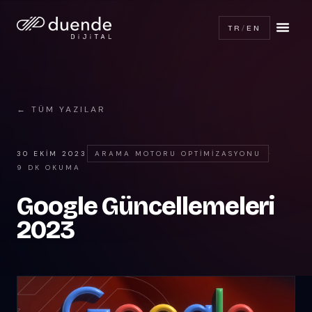
TR
/
EN
← TÜM YAZILAR
30 EKIM 2023
ARAMA MOTORU OPTIMIZASYONU
·
9 DK OKUMA
Google Güncellemeleri
2023