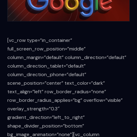
[vc_row type=”in_container”
full_screen_row_position=”middle”
column_margin=”default” column_direction=”default”
column_direction_tablet=”default”
column_direction_phone=”default”
scene_position=”center” text_color=”dark”
text_align=”left” row_border_radius=”none”
row_border_radius_applies=”bg” overflow=”visible”
overlay_strength=”0.3″
gradient_direction=”left_to_right”
shape_divider_position=”bottom”
bg_image_animation=”none”][vc_column