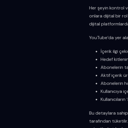
Her şeyin kontrol v
onlara dijital bir r
dijital platformlarda
YouTube’da yer alan 
İçerik ilgi çeki
Hedef kitlenin
Abonelerin ta
Aktif içerik ür
Abonelerin hoş
Kullanıcıya iç
Kullanıcıların
Bu detaylara sahip 
tarafından tüketili