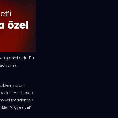
yata dahil oldu. Bu
algoritması
rdikleri, yorum
 özeldir. Her hesap
nsiyel içeriklerden
kler ‘kişiye özel’