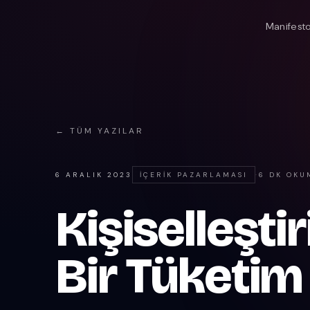
Manifest
← TÜM YAZILAR
6 ARALIK 2023
İÇERIK PAZARLAMASI
·
6 DK OKU
Kişiselleştir
Bir Tüketim