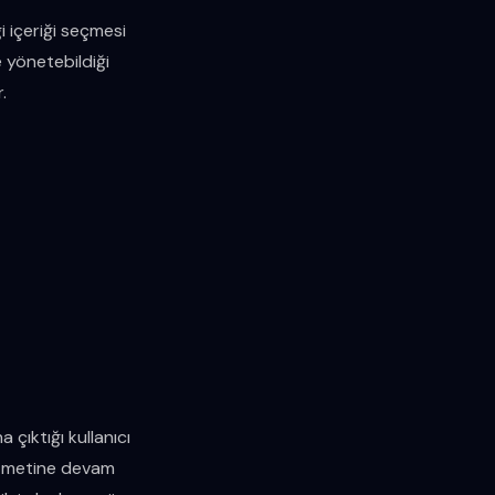
i içeriği seçmesi
le yönetebildiği
.
çıktığı kullanıcı
 hizmetine devam