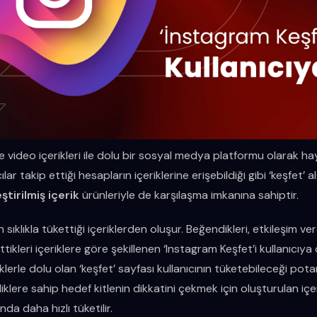
e video içerikleri ile dolu bir sosyal medya platformu olarak ha
lar takip ettiği hesapların içeriklerine erişebildiği gibi ‘keşfet’ 
eştirilmiş içerik
ürünleriyle de karşılaşma imkanına sahiptir.
ın sıklıkla tükettiği içeriklerden oluşur. Beğendikleri, etkileşim ve
tikleri içeriklere göre şekillenen ‘Instagram Keşfet’i kullanıcıya
riklerle dolu olan ‘keşfet’ sayfası kullanıcının tüketebileceği pota
iklere sahip hedef kitlenin dikkatini çekmek için oluşturulan içeri
a daha hızlı tüketilir.