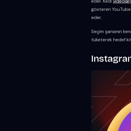
eder. Kedi
videoları
gösteren YouTube al
eder.
Seçim şansının kend
tüketerek hedef kit
Instagram