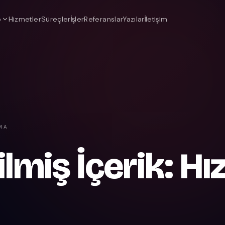
o
Hizmetler
Süreçler
İşler
Referanslar
Yazılar
İletişim
MA
ilmiş İçerik: Hız