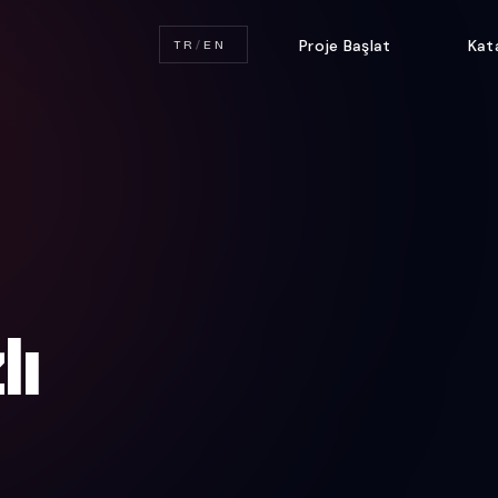
Proje Başlat
Kat
TR
/
EN
lı