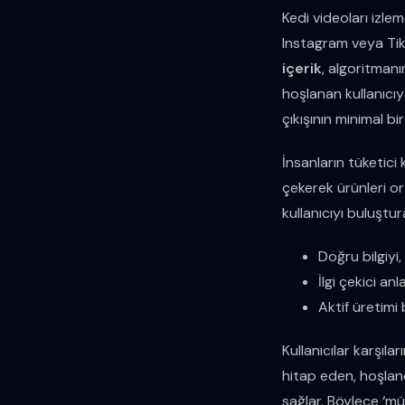
Kedi videoları izle
Instagram veya TikT
içerik
, algoritmanı
hoşlanan kullanıcıy
çıkışının minimal bir
İnsanların tüketici 
çekerek ürünleri or
kullanıcıyı buluştura
Doğru bilgiyi,
İlgi çekici anl
Aktif üretimi 
Kullanıcılar karşılar
hitap eden, hoşlandı
sağlar. Böylece ‘mü