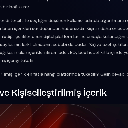
da bir bağ kurar.
 kendi tercihi ile seçtiğini düşünen kullanıcı aslında algoritmanı
ırlanan içerikleri sunduğundan habersizdir. Kişinin daha öncede
lediği içerikler onun dijital platformları ne amaçla kullandığını
’ sayfasının farklı olmasının sebebi de budur. ‘Kişiye özel’ şekill
ği kesin olan içerikleri ikram eder. Böylece hedef kitle içinde ye
miş içeriği tüketir.
irilmiş içerik
en fazla hangi platformda tüketilir? Gelin cevabı b
e Kişiselleştirilmiş İçerik