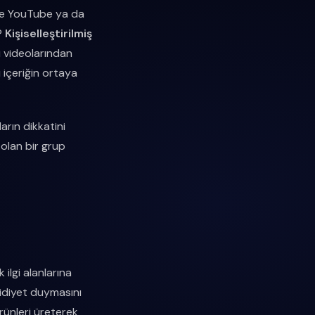
yse YouTube ya da
?
Kişiselleştirilmiş
i videolarından
 içeriğin ortaya
ların dikkatini
 olan bir grup
;
 ilgi alanlarına
 aidiyet duymasını
ürünleri üreterek