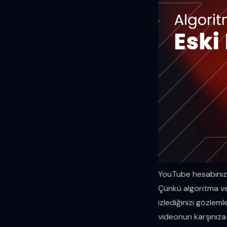
YouTube hesabınızı
Çünkü algoritma ve
izlediğinizi gözleml
videonun karşınıza 