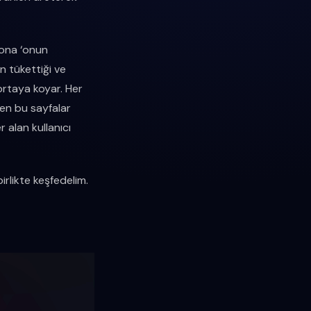
n ona ‘onun
n tükettiği ve
 ortaya koyar. Her
enen bu sayfalar
r alan kullanıcı
irlikte keşfedelim.