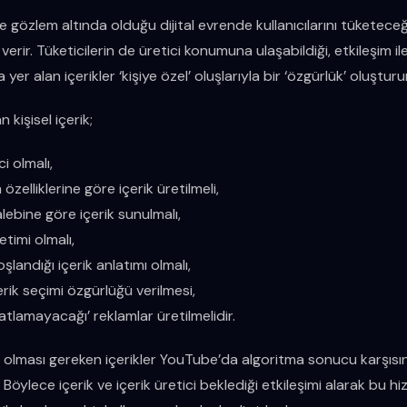
e gözlem altında olduğu dijital evrende kullanıcılarını tüketeceğ
ol verir. Tüketicilerin de üretici konumuna ulaşabildiği, etkileşim i
 yer alan içerikler ‘kişiye özel’ oluşlarıyla bir ‘özgürlük’ oluşturur
kişisel içerik;
ci olmalı,
 özelliklerine göre içerik üretilmeli,
lebine göre içerik sunulmalı,
etimi olmalı,
landığı içerik anlatımı olmalı,
erik seçimi özgürlüğü verilmesi,
 ‘atlamayacağı’ reklamlar üretilmelidir.
olması gereken içerikler YouTube’da algoritma sonucu karşısına 
r. Böylece içerik ve içerik üretici beklediği etkileşimi alarak bu