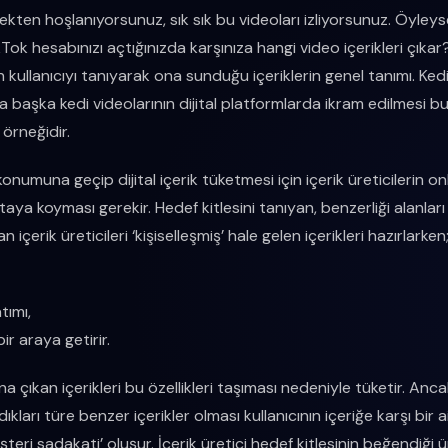
mekten hoşlanıyorsunuz, sık sık bu videoları izliyorsunuz. Öyle
ok hesabınızı açtığınızda karşınıza hangi video içerikleri çıkar
n kullanıcıyı tanıyarak ona sunduğu içeriklerin genel tanımı. Ked
a başka kedi videolarının dijital platformlarda ikram edilmesi bu
 örneğidir.
konumuna geçip dijital içerik tüketmesi için içerik üreticilerin on
taya koyması gerekir. Hedef kitlesini tanıyan, benzerliği alanları
n içerik üreticileri ‘kişiselleşmiş’ hale gelen içerikleri hazırlarken
atımı,
bir araya getirir.
ına çıkan içerikleri bu özellikleri taşıması nedeniyle tüketir. Ancak
kları türe benzer içerikler olması kullanıcının içeriğe karşı bir
şteri sadakati’ oluşur. İçerik üretici hedef kitlesinin beğendiği 