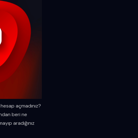
r hesap açmadınız?
ndan beri ne
mayıp aradığınız