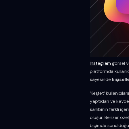
Instagram
görsel v
platformda kullanıcı
sayesinde
kişisell
‘Keşfet’ kullanıcılar
yaptıkları ve kaydet
sahibinin farklı içe
oluşur. Benzer özell
biçimde sunulduğund