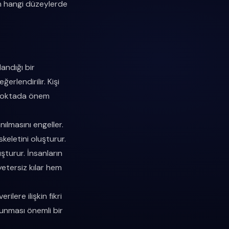
ın hangi düzeylerde
landığı bir
erlendirilir. Kişi
u noktada önem
nılmasını engeller.
iskeletini oluşturur.
uşturur. İnsanların
yetersiz kılar hem
lere ilişkin fikri
runması önemli bir