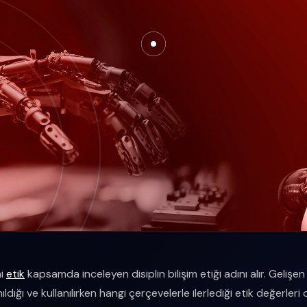
ni
etik
kapsamda inceleyen disiplin bilişim etiği adını alır. Gelişen 
ldığı ve kullanılırken hangi çerçevelerle ilerlediği etik değerleri 