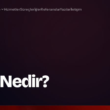
o
Hizmetler
Süreçler
İşler
Referanslar
Yazılar
İletişim
i Nedir?