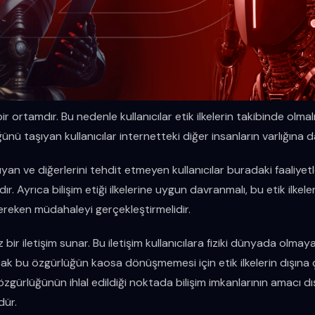
r ortamdır. Bu nedenle kullanıcılar etik ilkelerin takibinde olmalıdır
ü taşıyan kullanıcılar internetteki diğer insanların varlığına d
uyan ve diğerlerini tehdit etmeyen kullanıcılar buradaki faaliyetle
r. Ayrıca bilişim etiği ilkelerine uygun davranmalı, bu etik ilkel
ereken müdahaleyi gerçekleştirmelidir.
 bir iletişim sunar. Bu iletişim kullanıcılara fiziki dünyada olma
k bu özgürlüğün kaosa dönüşmemesi için etik ilkelerin dışına ç
 özgürlüğünün ihlal edildiği noktada bilişim imkanlarının amacı dış
ür.