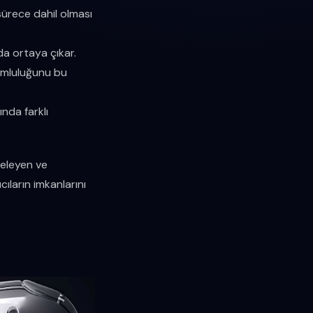
 sürece dahil olması
nda ortaya çıkar.
rumluluğunu bu
ında farklı
nceleyen ve
ıların imkanlarını