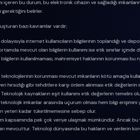
ını içeren bu durum, bu elektronik cihazın ve sağladığı imkanlar
gerektiğini belirler.
luşturan bazı kavramlar vardır;
m, dolayısıyla internet kullanıcıların bilgilerinin toplandığı ve depo
rtamda mevcut olan bilgilerin kullanımı ise etik sınırlar içinde değ
 bilgilerin kullanılmaması, mahremiyet haklarının korunması b
gi teknolojilerinin korunması mevcut imkanların kötü amaçla kulla
 veri hırsızlığı gibi tehditlere karşı önlem alınması etik değerlerin 
: Teknolojik kaynakların eşit kullanımı etik değerlerin temelini ol
teknolojik imkanlar arasında uçurum olması hem bilgi erişimini 
in yeteri kadar tüketilmemesine sebep olur.
işim kapsamında pek çok veriye ulaşmak mümkündür. Ancak bu veri
arı mevcuttur. Teknoloji dünyasında bu hakların ve verilerin ko