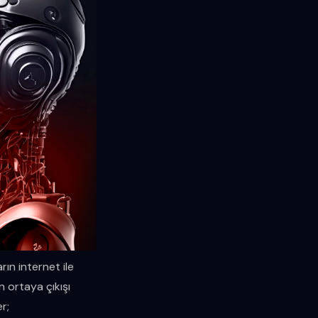
rın internet ile
n ortaya çıkışı
r;