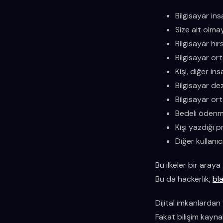
Bilgisayar in
Size ait olmay
Bilgisayar hır
Bilgisayar ort
Kişi, diğer in
Bilgisayar d
Bilgisayar or
Bedeli ödenm
Kişi yazdığı 
Diğer kullanıc
Bu ilkeler bir araya
Bu da hackerlık,
bl
Dijital imkanlardan
Fakat bilişim kaynak