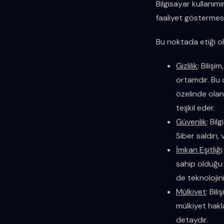
Bilgisayar kullanım
faaliyet göstermesi 
Bu noktada etiği o
Gizlilik
: Bilişi
ortamdır. Bu o
özelinde olan
teşkil eder.
Güvenlik
: Bil
Siber saldırı,
İmkan Eşitliği
sahip olduğu 
de teknolojin
Mülkiyet
: Bil
mülkiyet hakl
detaydır.