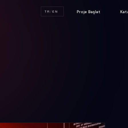
Proje Başlat
Kat
TR
/
EN