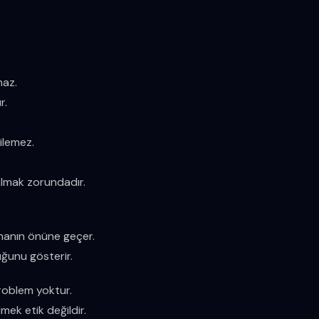
maz.
r.
ilemez.
almak zorundadır.
anmanın önüne geçer.
uğunu gösterir.
problem yoktur.
lmek etik değildir.