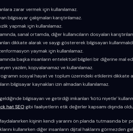
sanlara zarar vermek için kullanılamaz.
an bilgisayar çalışmaları karıştırılamaz.
sızlık yapmak için kullanılamaz.
amında, sanal ortamda, diğer kullanıcıların dosyaları karıştırıla
sanları dikkate alarak ve saygı göstererek bilgisayarı kullanmalıdı
ezenformasyon yaymak için kullanılamaz.
tamında başka insanların entelektüel bilgileri bir diğerine mal ed
eyen yazılım, kopyalanamaz ve kullanılamaz.
programın sosyal hayat ve toplum üzerindeki etkilerini dikkate 
ıların bilgisayar kaynakları izin almadan kullanılamaz.
 geldiğinde bilgisayarı ve getirdiği imkanları ‘kötü niyetle’ kull
ack hat SEO
gibi faaliyetlerin etik değerler kapsamı dışında old
 faydalanırken kişinin kendi yararını ön planda tutmasında bir 
larını kullanırken diğer insanların dijital haklarını görmezden ge