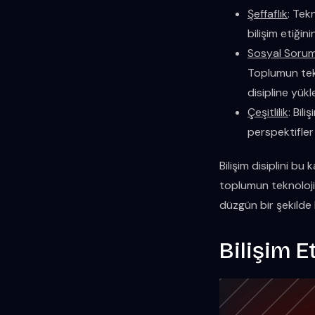
Şeffaflık
: Tek
bilişim etiği
Sosyal Sorum
Toplumun tekn
disipline yükle
Çeşitlilik
: Bili
perspektifler
Bilişim disiplini bu
toplumun teknolojid
düzgün bir şekilde 
Bilişim Et