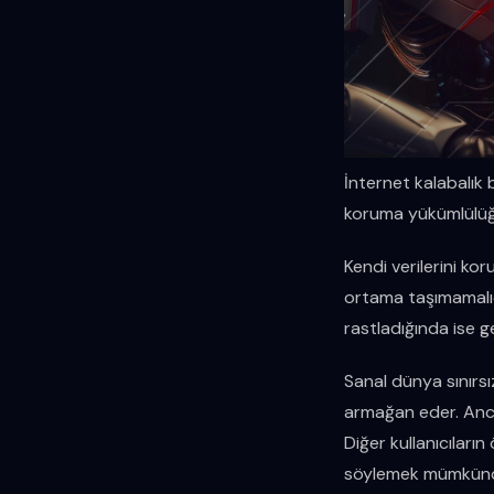
İnternet kalabalık bi
koruma yükümlülüğün
Kendi verilerini kor
ortama taşımamalıdı
rastladığında ise g
Sanal dünya sınırsız
armağan eder. Anca
Diğer kullanıcıların
söylemek mümkünd